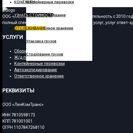
КОНТАКТЫ
Контейнерные перевозки
УЗНАТЬ СТОИМОСТЬ
Автоэкспедирование
ООО «ЛенКомТранс» осуществляет свою деятельность с 2010 года
полный спектр транспортно-экспедиционных услуг, услуг ответ-хр
ОТСЛЕЖИВАНИЕ
Ответственное хранение
УСЛУГИ
Упаковка грузов
Сборные грузы
Страхование грузов
Ж/д перевозки
Контейнерные перевозки
Автоэкспедирование
Ответственное хранение
РЕКВИЗИТЫ
ООО «ЛенКомТранс»
ИНН 7810598173
КПП 781001001
ОГРН 1107847268110