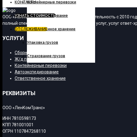
КОНТАКТЫ
Контейнерные перевозки
УЗНАТЬ СТОИМОСТЬ
Автоэкспедирование
ООО «ЛенКомТранс» осуществляет свою деятельность с 2010 года
полный спектр транспортно-экспедиционных услуг, услуг ответ-хр
ОТСЛЕЖИВАНИЕ
Ответственное хранение
УСЛУГИ
Упаковка грузов
Сборные грузы
Страхование грузов
Ж/д перевозки
Контейнерные перевозки
Автоэкспедирование
Ответственное хранение
РЕКВИЗИТЫ
ООО «ЛенКомТранс»
ИНН 7810598173
КПП 781001001
ОГРН 1107847268110