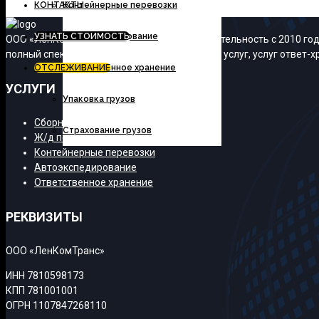
КОНТАКТЫ
Контейнерные перевозки
УЗНАТЬ СТОИМОСТЬ
Автоэкспедирование
ООО «ЛенКомТранс» осуществляет свою деятельность с 2010 года
полный спектр транспортно-экспедиционных услуг, услуг ответ-хр
ОТСЛЕЖИВАНИЕ
Ответственное хранение
УСЛУГИ
Упаковка грузов
Сборные грузы
Страхование грузов
Ж/д перевозки
Контейнерные перевозки
Автоэкспедирование
Ответственное хранение
РЕКВИЗИТЫ
ООО «ЛенКомТранс»
ИНН 7810598173
КПП 781001001
ОГРН 1107847268110