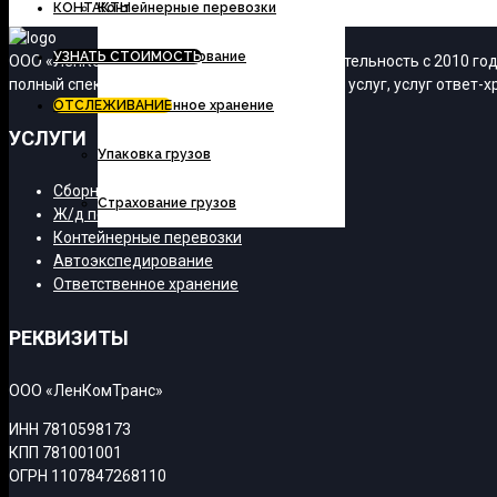
КОНТАКТЫ
Контейнерные перевозки
УЗНАТЬ СТОИМОСТЬ
Автоэкспедирование
ООО «ЛенКомТранс» осуществляет свою деятельность с 2010 года
полный спектр транспортно-экспедиционных услуг, услуг ответ-хр
ОТСЛЕЖИВАНИЕ
Ответственное хранение
УСЛУГИ
Упаковка грузов
Сборные грузы
Страхование грузов
Ж/д перевозки
Контейнерные перевозки
Автоэкспедирование
Ответственное хранение
РЕКВИЗИТЫ
ООО «ЛенКомТранс»
ИНН 7810598173
КПП 781001001
ОГРН 1107847268110