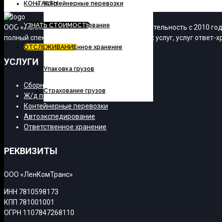
КОНТАКТЫ
Контейнерные перевозки
УЗНАТЬ СТОИМОСТЬ
Автоэкспедирование
ООО «ЛенКомТранс» осуществляет свою деятельность с 2010 года
полный спектр транспортно-экспедиционных услуг, услуг ответ-хр
ОТСЛЕЖИВАНИЕ
Ответственное хранение
УСЛУГИ
Упаковка грузов
Сборные грузы
Страхование грузов
Ж/д перевозки
Контейнерные перевозки
Автоэкспедирование
Ответственное хранение
РЕКВИЗИТЫ
ООО «ЛенКомТранс»
ИНН 7810598173
КПП 781001001
ОГРН 1107847268110