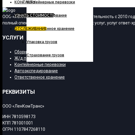
КОНТАКТЫ
Контейнерные перевозки
УЗНАТЬ СТОИМОСТЬ
Автоэкспедирование
ООО «ЛенКомТранс» осуществляет свою деятельность с 2010 года
полный спектр транспортно-экспедиционных услуг, услуг ответ-хр
ОТСЛЕЖИВАНИЕ
Ответственное хранение
УСЛУГИ
Упаковка грузов
Сборные грузы
Страхование грузов
Ж/д перевозки
Контейнерные перевозки
Автоэкспедирование
Ответственное хранение
РЕКВИЗИТЫ
ООО «ЛенКомТранс»
ИНН 7810598173
КПП 781001001
ОГРН 1107847268110