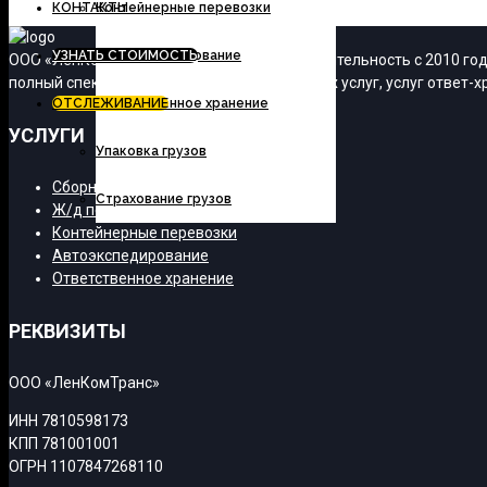
КОНТАКТЫ
Контейнерные перевозки
УЗНАТЬ СТОИМОСТЬ
Автоэкспедирование
ООО «ЛенКомТранс» осуществляет свою деятельность с 2010 года
полный спектр транспортно-экспедиционных услуг, услуг ответ-хр
ОТСЛЕЖИВАНИЕ
Ответственное хранение
УСЛУГИ
Упаковка грузов
Сборные грузы
Страхование грузов
Ж/д перевозки
Контейнерные перевозки
Автоэкспедирование
Ответственное хранение
РЕКВИЗИТЫ
ООО «ЛенКомТранс»
ИНН 7810598173
КПП 781001001
ОГРН 1107847268110