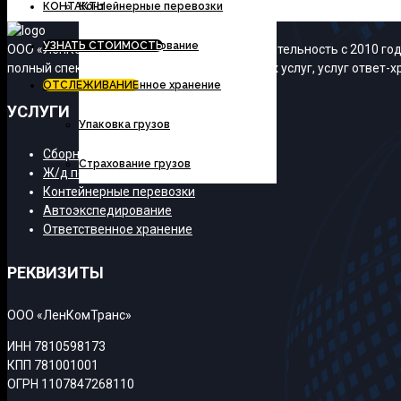
КОНТАКТЫ
Контейнерные перевозки
УЗНАТЬ СТОИМОСТЬ
Автоэкспедирование
ООО «ЛенКомТранс» осуществляет свою деятельность с 2010 года
полный спектр транспортно-экспедиционных услуг, услуг ответ-хр
ОТСЛЕЖИВАНИЕ
Ответственное хранение
УСЛУГИ
Упаковка грузов
Сборные грузы
Страхование грузов
Ж/д перевозки
Контейнерные перевозки
Автоэкспедирование
Ответственное хранение
РЕКВИЗИТЫ
ООО «ЛенКомТранс»
ИНН 7810598173
КПП 781001001
ОГРН 1107847268110