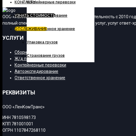
КОНТАКТЫ
Контейнерные перевозки
УЗНАТЬ СТОИМОСТЬ
Автоэкспедирование
ООО «ЛенКомТранс» осуществляет свою деятельность с 2010 года
полный спектр транспортно-экспедиционных услуг, услуг ответ-хр
ОТСЛЕЖИВАНИЕ
Ответственное хранение
УСЛУГИ
Упаковка грузов
Сборные грузы
Страхование грузов
Ж/д перевозки
Контейнерные перевозки
Автоэкспедирование
Ответственное хранение
РЕКВИЗИТЫ
ООО «ЛенКомТранс»
ИНН 7810598173
КПП 781001001
ОГРН 1107847268110