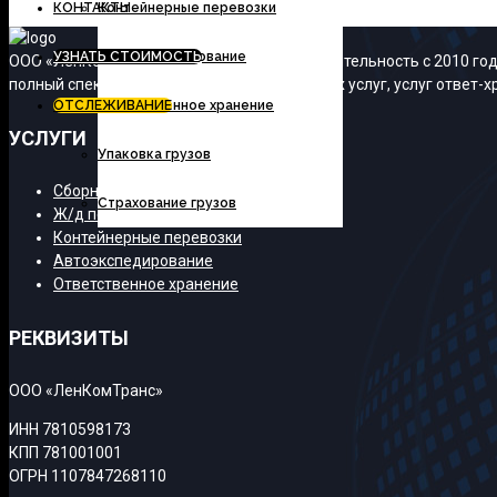
КОНТАКТЫ
Контейнерные перевозки
УЗНАТЬ СТОИМОСТЬ
Автоэкспедирование
ООО «ЛенКомТранс» осуществляет свою деятельность с 2010 года
полный спектр транспортно-экспедиционных услуг, услуг ответ-хр
ОТСЛЕЖИВАНИЕ
Ответственное хранение
УСЛУГИ
Упаковка грузов
Сборные грузы
Страхование грузов
Ж/д перевозки
Контейнерные перевозки
Автоэкспедирование
Ответственное хранение
РЕКВИЗИТЫ
ООО «ЛенКомТранс»
ИНН 7810598173
КПП 781001001
ОГРН 1107847268110