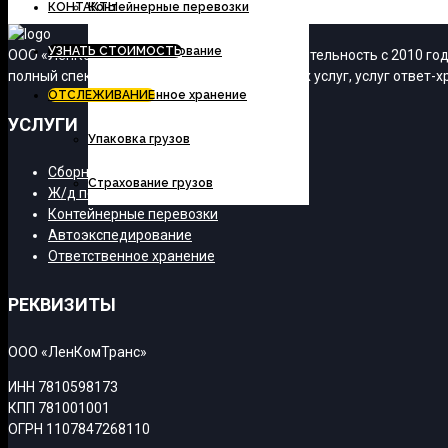
КОНТАКТЫ
Контейнерные перевозки
УЗНАТЬ СТОИМОСТЬ
Автоэкспедирование
ООО «ЛенКомТранс» осуществляет свою деятельность с 2010 года
полный спектр транспортно-экспедиционных услуг, услуг ответ-хр
ОТСЛЕЖИВАНИЕ
Ответственное хранение
УСЛУГИ
Упаковка грузов
Сборные грузы
Страхование грузов
Ж/д перевозки
Контейнерные перевозки
Автоэкспедирование
Ответственное хранение
РЕКВИЗИТЫ
ООО «ЛенКомТранс»
ИНН 7810598173
КПП 781001001
ОГРН 1107847268110