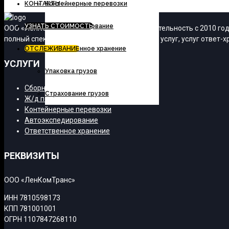
КОНТАКТЫ
Контейнерные перевозки
УЗНАТЬ СТОИМОСТЬ
Автоэкспедирование
ООО «ЛенКомТранс» осуществляет свою деятельность с 2010 года
полный спектр транспортно-экспедиционных услуг, услуг ответ-хр
ОТСЛЕЖИВАНИЕ
Ответственное хранение
УСЛУГИ
Упаковка грузов
Сборные грузы
Страхование грузов
Ж/д перевозки
Контейнерные перевозки
Автоэкспедирование
Ответственное хранение
РЕКВИЗИТЫ
ООО «ЛенКомТранс»
ИНН 7810598173
КПП 781001001
ОГРН 1107847268110