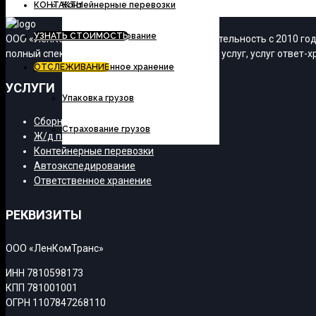
КОНТАКТЫ
Контейнерные перевозки
УЗНАТЬ СТОИМОСТЬ
Автоэкспедирование
ООО «ЛенКомТранс» осуществляет свою деятельность с 2010 года
полный спектр транспортно-экспедиционных услуг, услуг ответ-хр
ОТСЛЕЖИВАНИЕ
Ответственное хранение
УСЛУГИ
Упаковка грузов
Сборные грузы
Страхование грузов
Ж/д перевозки
Контейнерные перевозки
Автоэкспедирование
Ответственное хранение
РЕКВИЗИТЫ
ООО «ЛенКомТранс»
ИНН 7810598173
КПП 781001001
ОГРН 1107847268110